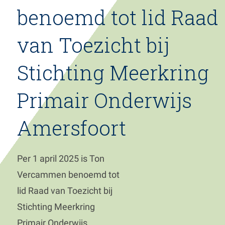
benoemd tot lid Raad
de
inhoud
gaan
van Toezicht bij
Stichting Meerkring
Primair Onderwijs
Amersfoort
Per 1 april 2025 is Ton
Vercammen benoemd tot
lid Raad van Toezicht bij
Stichting Meerkring
Primair Onderwijs