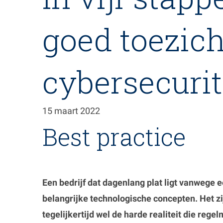
de
inhoud
goed toezich
gaan
cybersecuri
15 maart 2022
Best practice
Een bedrijf dat dagenlang plat ligt vanwege 
belangrijke technologische concepten. Het z
tegelijkertijd wel de harde realiteit die reg