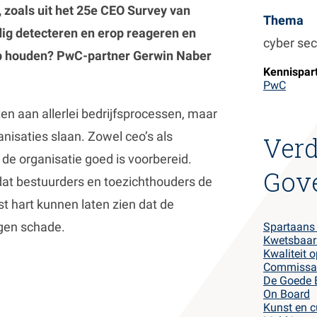
, zoals uit het 25e CEO Survey van
Thema
dig detecteren en erop reageren en
cyber sec
p houden? PwC-partner Gerwin Naber
Kennispar
PwC
n aan allerlei bedrijfsprocessen, maar
nisaties slaan. Zowel ceo’s als
Verd
de organisatie goed is voorbereid.
Gov
odat bestuurders en toezichthouders de
t hart kunnen laten zien dat de
egen schade.
Spartaans 
Kwetsbaarh
Kwaliteit 
Commissari
De Goede 
On Board
Kunst en c