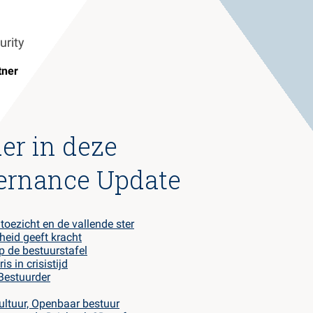
urity
tner
er in deze
ernance Update
toezicht en de vallende ster
eid geeft kracht
op de bestuurstafel
s in crisistijd
Bestuurder
ultuur, Openbaar bestuur