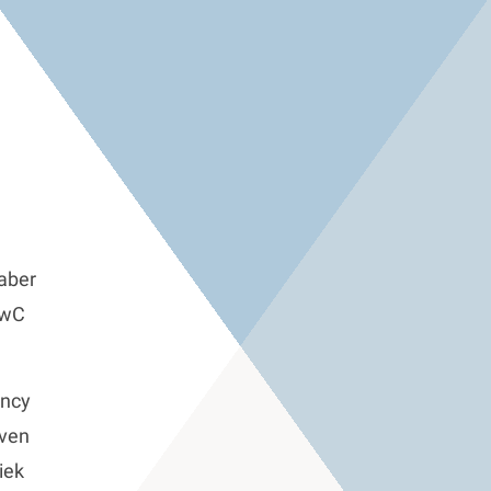
aber
PwC
ncy
even
iek