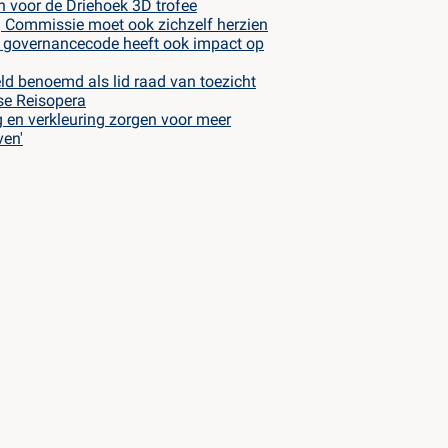
n voor de Driehoek 3D trofee
 Commissie moet ook zichzelf herzien
 governancecode heeft ook impact op
eld benoemd als lid raad van toezicht
se Reisopera
g en verkleuring zorgen voor meer
ven'