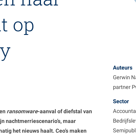
t op
ty
Auteurs
Gerwin N
partner 
Sector
Accounta
een
ransomware
-aanval of diefstal van
Bedrijfsl
ijn nachtmerriescenario’s, maar
Semipubl
elmatig het nieuws haalt. Ceo’s maken