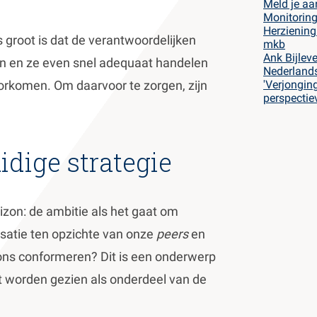
Meld je aa
Monitoring
Herziening
s groot is dat de verantwoordelijken
mkb
Ank Bijlev
en en ze even snel adequaat handelen
Nederland
orkomen. Om daarvoor te zorgen, zijn
'Verjongin
perspectie
idige strategie
rizon: de ambitie als het gaat om
nisatie ten opzichte van onze
peers
en
ons conformeren? Dit is een onderwerp
et worden gezien als onderdeel van de