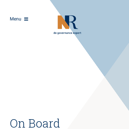
Menu
Overslaan
On Board
en
naar