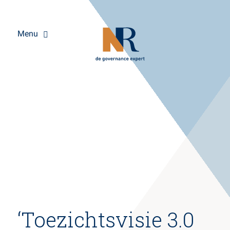
Menu
Overslaan
‘Toezichtsvisie 3.0
en
naar