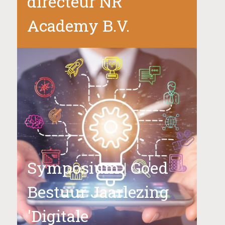
directeur NR
Academy B.V.
Symposium | Goed
Bestuur Jaarlezing
'Digitale