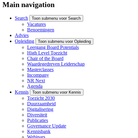
Main navigation
Search
Toon submenu voor Search
Vacatures
Benoemingen
Advies
Opleiding
Toon submenu voor Opleiding
Leergang Board Potentials
High Level Toezicht
Chair of the Board
Waardegedreven Leiderschap
Masterclasses
Incompany
NR Next
Agenda
Kennis
Toon submenu voor Kennis
Toezicht 2030
Duurzaamheid
Digitalisering
Diversiteit
Publicaties
Governance Update
Kennisbank
Webinars