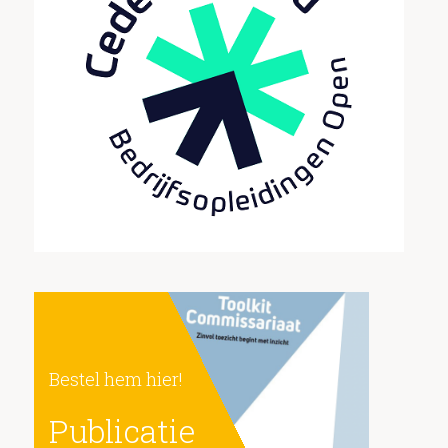
https://www.nrgovernance.nl/publicaties/nieuw-
toolkit-commissariaat-2025
Bestel hem hier!
Publicatie