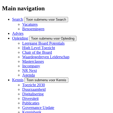
Main navigation
Search
Toon submenu voor Search
Vacatures
Benoemingen
Advies
Opleiding
Toon submenu voor Opleiding
Leergang Board Potentials
High Level Toezicht
Chair of the Board
Waardegedreven Leiderschap
Masterclasses
Incompany
NR Next
Agenda
Kennis
Toon submenu voor Kennis
Toezicht 2030
Duurzaamheid
Digitalisering
Diversiteit
Publicaties
Governance Update
Kennisbank