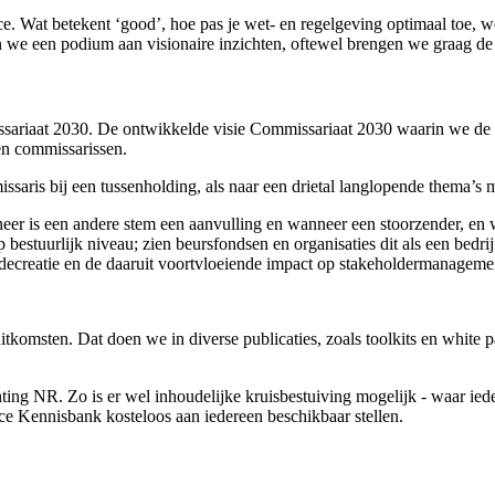
 Wat betekent ‘good’, hoe pas je wet- en regelgeving optimaal toe, we
we een podium aan visionaire inzichten, oftewel brengen we graag de b
ariaat 2030. De ontwikkelde visie Commissariaat 2030 waarin we de
en commissarissen.
saris bij een tussenholding, als naar een drietal langlopende thema’s
er is een andere stem een aanvulling en wanneer een stoorzender, en wi
p bestuurlijk niveau; zien beursfondsen en organisaties dit als een bedr
ecreatie en de daaruit voortvloeiende impact op stakeholdermanagemen
komsten. Dat doen we in diverse publicaties, zoals toolkits en white 
chting NR. Zo is er wel inhoudelijke kruisbestuiving mogelijk - waar 
 Kennisbank kosteloos aan iedereen beschikbaar stellen.