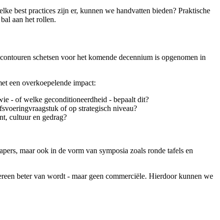
lke best practices zijn er, kunnen we handvatten bieden? Praktische
al aan het rollen.
 contouren schetsen voor het komende decennium is opgenomen in
 met een overkoepelende impact:
e - of welke geconditioneerdheid - bepaalt dit?
ijfsvoeringvraagstuk of op strategisch niveau?
t, cultuur en gedrag?
papers, maar ook in de vorm van symposia zoals ronde tafels en
iedereen beter van wordt - maar geen commerciële. Hierdoor kunnen we