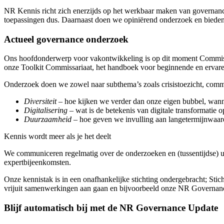
NR Kennis richt zich enerzijds op het werkbaar maken van governance.
toepassingen dus. Daarnaast doen we opiniërend onderzoek en bieden 
Actueel governance onderzoek
Ons hoofdonderwerp voor vakontwikkeling is op dit moment Commiss
onze Toolkit Commissariaat, het handboek voor beginnende en ervar
Onderzoek doen we zowel naar subthema’s zoals crisistoezicht, commis
Diversiteit
– hoe kijken we verder dan onze eigen bubbel, wanne
Digitalisering
– wat is de betekenis van digitale transformatie o
Duurzaamheid
– hoe geven we invulling aan langetermijnwaard
Kennis wordt meer als je het deelt
We communiceren regelmatig over de onderzoeken en (tussentijdse) uit
expertbijeenkomsten.
Onze kennistak is in een onafhankelijke stichting ondergebracht; Sti
vrijuit samenwerkingen aan gaan en bijvoorbeeld onze NR Governance
Blijf automatisch bij met de NR Governance Update