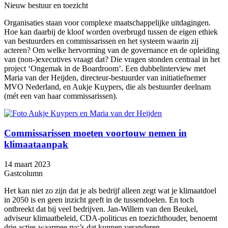
Nieuw bestuur en toezicht
Organisaties staan voor complexe maatschappelijke uitdagingen.
Hoe kan daarbij de kloof worden overbrugd tussen de eigen ethiek
van bestuurders en commissarissen en het systeem waarin zij
acteren? Om welke hervorming van de governance en de opleiding
van (non-)executives vraagt dat? Die vragen stonden centraal in het
project ‘Ongemak in de Boardroom’. Een dubbelinterview met
Maria van der Heijden, directeur-bestuurder van initiatiefnemer
MVO Nederland, en Aukje Kuypers, die als bestuurder deelnam
(mét een van haar commissarissen).
Commissarissen moeten voortouw nemen in
klimaataanpak
14 maart 2023
Gastcolumn
Het kan niet zo zijn dat je als bedrijf alleen zegt wat je klimaatdoel
in 2050 is en geen inzicht geeft in de tussendoelen. En toch
ontbreekt dat bij veel bedrijven. Jan-Willem van den Beukel,
adviseur klimaatbeleid, CDA-politicus en toezichthouder, benoemt
drie acties waarmee rvc’s dat kunnen veranderen.