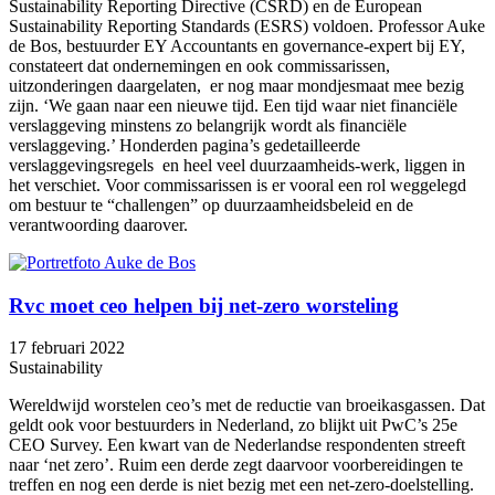
Sustainability Reporting Directive (CSRD) en de European
Sustainability Reporting Standards (ESRS) voldoen. Professor Auke
de Bos, bestuurder EY Accountants en governance-expert bij EY,
constateert dat ondernemingen en ook commissarissen,
uitzonderingen daargelaten, er nog maar mondjesmaat mee bezig
zijn. ‘We gaan naar een nieuwe tijd. Een tijd waar niet financiële
verslaggeving minstens zo belangrijk wordt als financiële
verslaggeving.’ Honderden pagina’s gedetailleerde
verslaggevingsregels en heel veel duurzaamheids-werk, liggen in
het verschiet. Voor commissarissen is er vooral een rol weggelegd
om bestuur te “challengen” op duurzaamheidsbeleid en de
verantwoording daarover.
Rvc moet ceo helpen bij net-zero worsteling
17 februari 2022
Sustainability
Wereldwijd worstelen ceo’s met de reductie van broeikasgassen. Dat
geldt ook voor bestuurders in Nederland, zo blijkt uit PwC’s 25e
CEO Survey. Een kwart van de Nederlandse respondenten streeft
naar ‘net zero’. Ruim een derde zegt daarvoor voorbereidingen te
treffen en nog een derde is niet bezig met een net-zero-doelstelling.