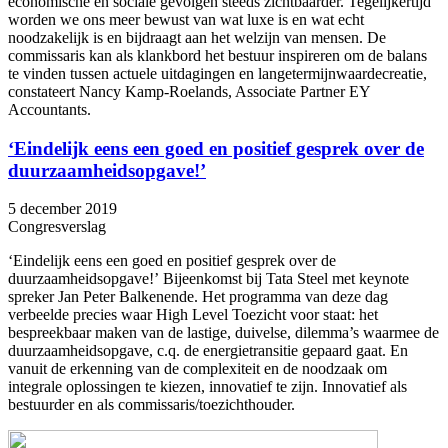
economische en sociale gevolgen steeds zichtbaarder. Tegelijkertijd
worden we ons meer bewust van wat luxe is en wat echt
noodzakelijk is en bijdraagt aan het welzijn van mensen. De
commissaris kan als klankbord het bestuur inspireren om de balans
te vinden tussen actuele uitdagingen en langetermijnwaardecreatie,
constateert Nancy Kamp-Roelands, Associate Partner EY
Accountants.
‘Eindelijk eens een goed en positief gesprek over de
duurzaamheidsopgave!’
5 december 2019
Congresverslag
‘Eindelijk eens een goed en positief gesprek over de
duurzaamheidsopgave!’ Bijeenkomst bij Tata Steel met keynote
spreker Jan Peter Balkenende. Het programma van deze dag
verbeelde precies waar High Level Toezicht voor staat: het
bespreekbaar maken van de lastige, duivelse, dilemma’s waarmee de
duurzaamheidsopgave, c.q. de energietransitie gepaard gaat. En
vanuit de erkenning van de complexiteit en de noodzaak om
integrale oplossingen te kiezen, innovatief te zijn. Innovatief als
bestuurder en als commissaris/toezichthouder.