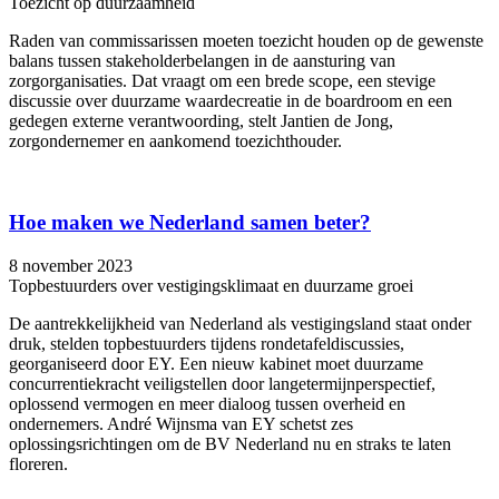
Toezicht op duurzaamheid
Raden van commissarissen moeten toezicht houden op de gewenste
balans tussen stakeholderbelangen in de aansturing van
zorgorganisaties. Dat vraagt om een brede scope, een stevige
discussie over duurzame waardecreatie in de boardroom en een
gedegen externe verantwoording, stelt Jantien de Jong,
zorgondernemer en aankomend toezichthouder.
Hoe maken we Nederland samen beter?
8 november 2023
Topbestuurders over vestigingsklimaat en duurzame groei
De aantrekkelijkheid van Nederland als vestigingsland staat onder
druk, stelden topbestuurders tijdens rondetafeldiscussies,
georganiseerd door EY. Een nieuw kabinet moet duurzame
concurrentiekracht veiligstellen door langetermijnperspectief,
oplossend vermogen en meer dialoog tussen overheid en
ondernemers. André Wijnsma van EY schetst zes
oplossingsrichtingen om de BV Nederland nu en straks te laten
floreren.