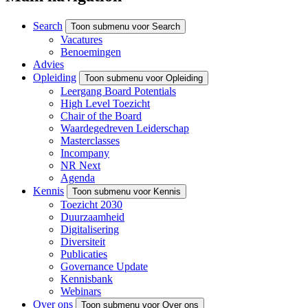
Search
Toon submenu voor Search
Vacatures
Benoemingen
Advies
Opleiding
Toon submenu voor Opleiding
Leergang Board Potentials
High Level Toezicht
Chair of the Board
Waardegedreven Leiderschap
Masterclasses
Incompany
NR Next
Agenda
Kennis
Toon submenu voor Kennis
Toezicht 2030
Duurzaamheid
Digitalisering
Diversiteit
Publicaties
Governance Update
Kennisbank
Webinars
Over ons
Toon submenu voor Over ons