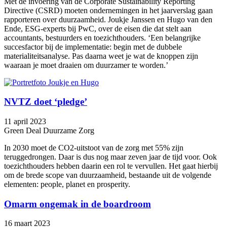
Met de invoering van de Corporate Sustainability Reporting
Directive (CSRD) moeten ondernemingen in het jaarverslag gaan
rapporteren over duurzaamheid. Joukje Janssen en Hugo van den
Ende, ESG-experts bij PwC, over de eisen die dat stelt aan
accountants, bestuurders en toezichthouders. ‘Een belangrijke
succesfactor bij de implementatie: begin met de dubbele
materialiteitsanalyse. Pas daarna weet je wat de knoppen zijn
waaraan je moet draaien om duurzamer te worden.’
NVTZ doet ‘pledge’
11 april 2023
Green Deal Duurzame Zorg
In 2030 moet de CO2-uitstoot van de zorg met 55% zijn
teruggedrongen. Daar is dus nog maar zeven jaar de tijd voor. Ook
toezichthouders hebben daarin een rol te vervullen. Het gaat hierbij
om de brede scope van duurzaamheid, bestaande uit de volgende
elementen: people, planet en prosperity.
Omarm ongemak in de boardroom
16 maart 2023