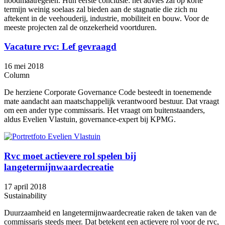
noodmaatregelen. Hun eerste conclusie: het advies zal op korte
termijn weinig soelaas zal bieden aan de stagnatie die zich nu
aftekent in de veehouderij, industrie, mobiliteit en bouw. Voor de
meeste projecten zal de onzekerheid voortduren.
Vacature rvc: Lef gevraagd
16 mei 2018
Column
De herziene Corporate Governance Code besteedt in toenemende
mate aandacht aan maatschappelijk verantwoord bestuur. Dat vraagt
om een ander type commissaris. Het vraagt om buitenstaanders,
aldus Evelien Vlastuin, governance-expert bij KPMG.
Rvc moet actievere rol spelen bij
langetermijnwaardecreatie
17 april 2018
Sustainability
Duurzaamheid en langetermijnwaardecreatie raken de taken van de
commissaris steeds meer. Dat betekent een actievere rol voor de rvc,