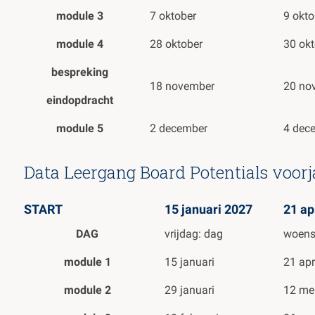
module 3
7 oktober
9 okto
module 4
28 oktober
30 okt
bespreking
18 november
20 no
eindopdracht
module 5
2 december
4 dec
Data Leergang Board Potentials voorj
START
15 januari 2027
21 ap
DAG
vrijdag: dag
woens
module 1
15 januari
21 apr
module 2
29 januari
12 me