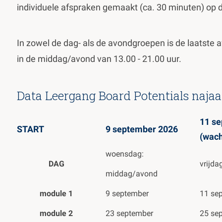
individuele afspraken gemaakt (ca. 30 minuten) op
In zowel de dag- als de avondgroepen is de laatste 
in de middag/avond van 13.00 - 21.00 uur.
Data Leergang Board Potentials najaa
11 s
START
9 september 2026
(wacht
woensdag:
DAG
vrijda
middag/avond
module 1
9 september
11 se
module 2
23 september
25 se