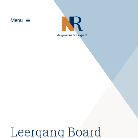
Menu
Overslaan
Leergang Board
en
naar