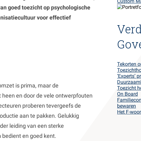
Custom M
van goed toezicht op psychologische
nisatiecultuur voor effectief
Verd
Gov
Tekorten o
Toezichtho
‘Experts’ p
Duurzaamhe
 omzet is prima, maar de
Toezicht h
On Board
t heen en door de vele ontwerpfouten
Familieco
recteuren proberen tevergeefs de
bewaren
Het F-woo
roductie aan te pakken. Gelukkig
der leiding van een sterke
n bedient en goed kent.