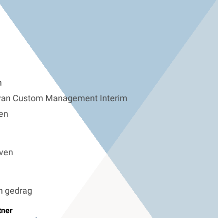
m
van Custom Management Interim
ren
even
n gedrag
tner