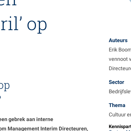
ril’ op
Auteurs
Erik Boo
vennoot 
Directeu
op
Sector
Bedrijfsl
?
Thema
Cultuur e
een gebrek aan interne
Kennispar
om Management Interim Directeuren,