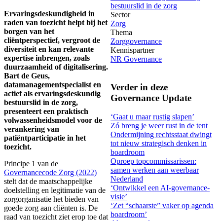
bestuurslid in de zorg
Ervaringsdeskundigheid in
Sector
raden van toezicht helpt bij het
Zorg
borgen van het
Thema
cliëntperspectief, vergroot de
Zorggovernance
diversiteit en kan relevante
Kennispartner
expertise inbrengen, zoals
NR Governance
duurzaamheid of digitalisering.
Bart de Geus,
datamanagementspecialist en
Verder in deze
actief als ervaringsdeskundig
Governance Update
bestuurslid in de zorg,
presenteert een praktisch
‘Gaat u maar rustig slapen’
volwassenheidsmodel voor de
Zó breng je weer rust in de tent
verankering van
Ondermijning rechtsstaat dwingt
patiëntparticipatie in het
tot nieuw strategisch denken in
toezicht.
boardroom
Oproep topcommissarissen:
Principe 1 van de
samen werken aan weerbaar
Governancecode Zorg (2022)
Nederland
stelt dat de maatschappelijke
‘Ontwikkel een AI-governance-
doelstelling en legitimatie van de
visie’
zorgorganisatie het bieden van
‘Zet “schaarste” vaker op agenda
goede zorg aan cliënten is. De
boardroom’
raad van toezicht ziet erop toe dat