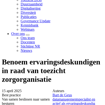
submenu
Duurzaamheid
voor
Digitalisering
Kennis
Diversiteit
Publicaties
Governance Update
Kennisbank
Webinars
Over ons
Toon
Ons team
submenu
Docenten
voor
Stichting NR
Over
Nieuws
ons
Benoem ervaringsdeskundigen
in raad van toezicht
zorgorganisatie
15 april 2025
Auteurs
Best practice
Bart de Geus
Van samen beslissen naar samen
datamanagementspecialist en
besturen
actief als ervaringsdeskundig