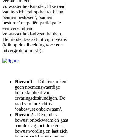
vertalen in een
volwassenheidsmodel. Elke raad
van toezicht zal op het vlak van
‘samen beslissen’, ‘samen
besturen’ en patiëntparticipatie
een verschillend
volwassenheidsniveau hebben.
Het model bestaat uit vijf niveaus
(klik op de afbeelding voor een
uitvergroting in pdf):
Niveau 1
–
Dit niveau kent
geen noemenswaardige
betrokkenheid van
ervaringsdeskundigen. De
raad van toezicht is
‘onbewust onbekwaam’.
Niveau 2
- De raad is
bewust onbekwaam en gaat
aan de slag met de eigen
bewustwording en laat zich
bijvoorbeeld adviseren en