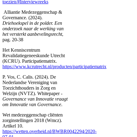
toezien/#Interviewreeks
Alliantie Medezeggenschap &
Governance. (2024).
Driehoekspel in de polder. Een
onderzoek naar de werking van
het versterkt aanbevelingsrecht
,
pag. 20-38
Het Kenniscentrum
Revalidatiegeneeskunde Utrecht
(KCRU). Participatiematrix.
https://www.kcrutrecht.nl/producten/participatiematrix
P. Vos, C. Calis. (2024). De
Nederlandse Vereniging van
Toezichthouders in Zorg en
Welzijn (NVTZ). Whitepaper -
Governance van Innovatie vraagt
om Innovatie van Governance
.
Wet medezeggenschap cliënten
zorginstellingen 2018 (Wmcz).
Artikel 10.
https://wetten.overheid.nl/BWBR0042294/2020-
07-01