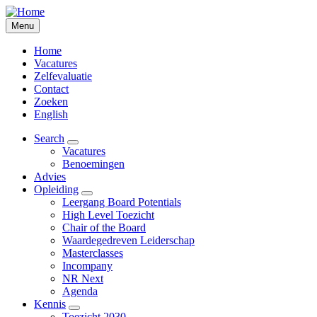
Overslaan
en
Menu
naar
de
Home
inhoud
Vacatures
Secundair
gaan
Zelfevaluatie
Menu
Contact
Zoeken
English
Search
Toon
Vacatures
Main
submenu
Benoemingen
voor
navigation
Advies
Search
Opleiding
Toon
Leergang Board Potentials
submenu
High Level Toezicht
voor
Chair of the Board
Opleiding
Waardegedreven Leiderschap
Masterclasses
Incompany
NR Next
Agenda
Kennis
Toon
Toezicht 2030