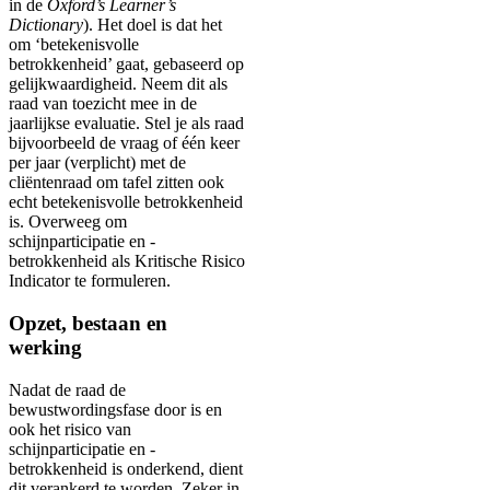
in de
Oxford’s Learner’s
Dictionary
). Het doel is dat het
om ‘betekenisvolle
betrokkenheid’ gaat, gebaseerd op
gelijkwaardigheid. Neem dit als
raad van toezicht mee in de
jaarlijkse evaluatie. Stel je als raad
bijvoorbeeld de vraag of één keer
per jaar (verplicht) met de
cliëntenraad om tafel zitten ook
echt betekenisvolle betrokkenheid
is. Overweeg om
schijnparticipatie en -
betrokkenheid als Kritische Risico
Indicator te formuleren.
Opzet, bestaan en
werking
Nadat de raad de
bewustwordingsfase door is en
ook het risico van
schijnparticipatie en -
betrokkenheid is onderkend, dient
dit verankerd te worden. Zeker in