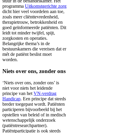
stuur in de behandelkamer. Het
programma
Uitkomstgerichte zorg
dicht hier veel voordelen aan toe,
zoals meer cliënttevredenheid,
therapietrouw, betrokkenheid en
goed geïnformeerde patiënten. Dit
leidt tot minder twijfel, spijt,
zorgkosten en operaties.
Belangrijke thema’s in de
bestuurskamers die vereisen dat er
mét de patiënt beslist moet
worden.
Niets over ons, zonder ons
‘Niets over ons, zonder ons’ is
niet voor niets het leidende
principe van het
VN-verdrag
Handicap
. Een principe dat steeds
breder toegepast wordt. Patiënten
participeren bijvoorbeeld bij het
opstellen van beleid of in medisch
wetenschappelijk onderzoek
(patiëntresearchpartner).
Patiëntparticipatie is ook steeds