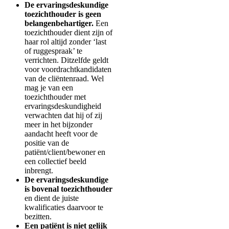
De ervaringsdeskundige
toezichthouder is geen
belangenbehartiger.
Een
toezichthouder dient zijn of
haar rol altijd zonder ‘last
of ruggespraak’ te
verrichten. Ditzelfde geldt
voor voordrachtkandidaten
van de cliëntenraad. Wel
mag je van een
toezichthouder met
ervaringsdeskundigheid
verwachten dat hij of zij
meer in het bijzonder
aandacht heeft voor de
positie van de
patiënt/client/bewoner en
een collectief beeld
inbrengt.
De ervaringsdeskundige
is bovenal toezichthouder
en dient de juiste
kwalificaties daarvoor te
bezitten.
Een patiënt is niet gelijk