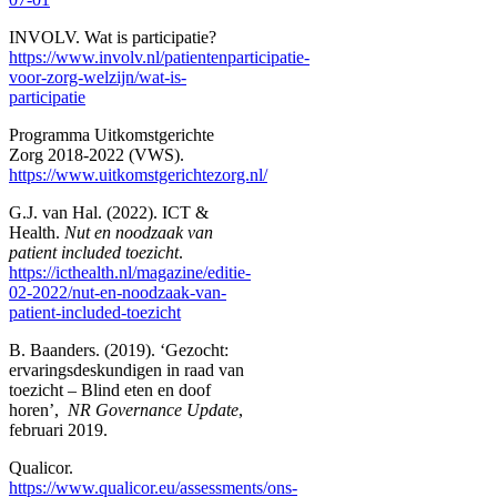
INVOLV. Wat is participatie?
https://www.involv.nl/patientenparticipatie-
voor-zorg-welzijn/wat-is-
participatie
Programma Uitkomstgerichte
Zorg 2018-2022 (VWS).
https://www.uitkomstgerichtezorg.nl/
G.J. van Hal. (2022). ICT &
Health.
Nut en noodzaak van
patient included toezicht
.
https://icthealth.nl/magazine/editie-
02-2022/nut-en-noodzaak-van-
patient-included-toezicht
B. Baanders. (2019). ‘Gezocht:
ervaringsdeskundigen in raad van
toezicht – Blind eten en doof
horen’,
NR Governance Update
,
februari 2019.
Qualicor.
https://www.qualicor.eu/assessments/ons-