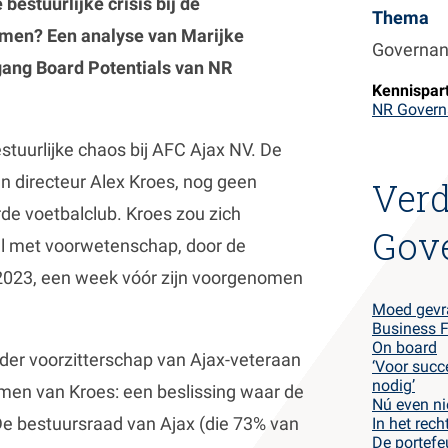
estuurlijke crisis bij de
Thema
men? Een analyse van Marijke
Governa
gang Board Potentials van NR
Kennispar
NR Govern
stuurlijke chaos bij AFC Ajax NV. De
n directeur Alex Kroes, nog geen
Verd
de voetbalclub. Kroes zou zich
Gov
l met voorwetenschap, door de
 2023, een week vóór zijn voorgenomen
Moed gev
Business F
On board
er voorzitterschap van Ajax-veteraan
‘Voor succe
nodig’
men van Kroes: een beslissing waar de
Nú even ni
e bestuursraad van Ajax (die 73% van
In het rec
De portefe