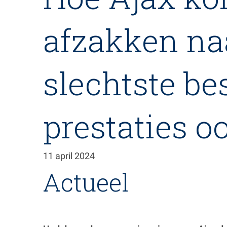
de
inhoud
afzakken na
gaan
slechtste be
prestaties oo
11 april 2024
Actueel