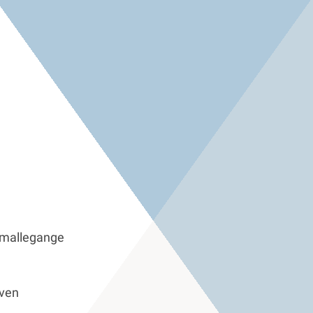
Smallegange
even