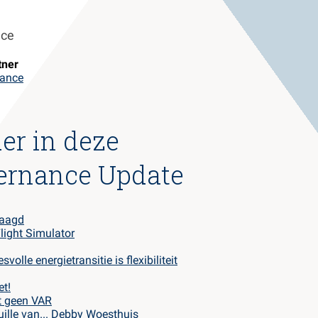
nce
tner
ance
er in deze
ernance Update
raagd
light Simulator
svolle energietransitie is flexibiliteit
et!
ht geen VAR
uille van... Debby Woesthuis